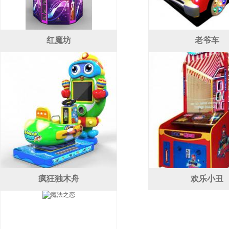
红魔坊
老爷车
疯狂独木舟
欢乐小丑